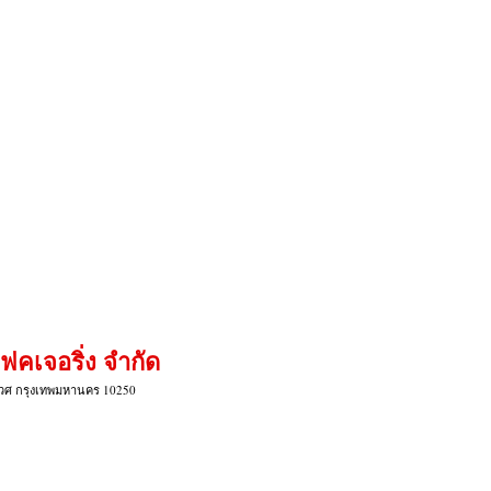
แฟคเจอริ่ง จำกัด
เวศ กรุงเทพมหานคร 10250